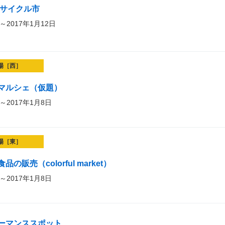
リサイクル市
～2017年1月12日
場［西］
マルシェ（仮題）
～2017年1月8日
場［東］
販売（colorful market）
～2017年1月8日
ーマンススポット