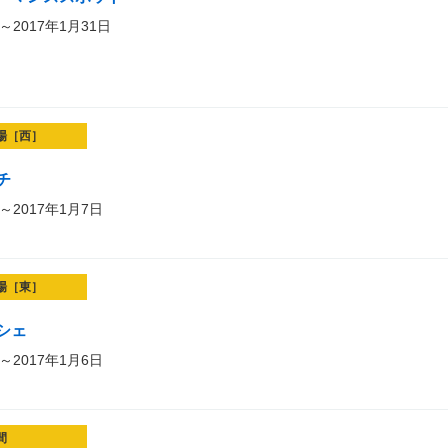
～2017年1月31日
場［西］
チ
～2017年1月7日
場［東］
シェ
～2017年1月6日
間