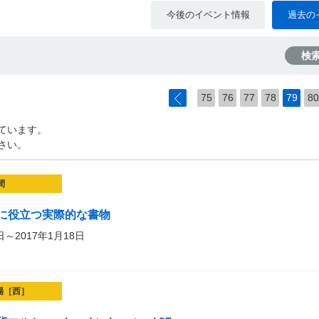
今後のイベント情報
過去の
検
75
76
77
78
79
80
ています。
さい。
間
に役立つ実際的な書物
日～2017年1月18日
場［西］