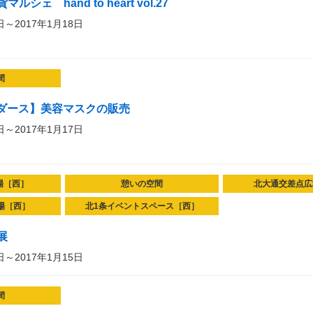
ェ hand to heart vol.27
日～2017年1月18日
間
ーダース】美容マスクの販売
日～2017年1月17日
場［西］
憩いの空間
北大通交差点広
場［西］
北1条イベントスペース［西］
展
日～2017年1月15日
間