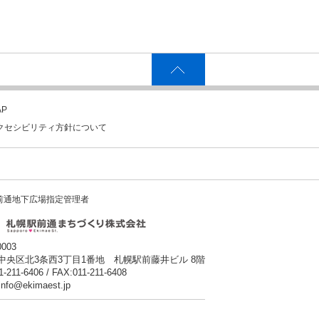
P
クセシビリティ方針について
前通地下広場指定管理者
0003
中央区北3条西3丁目1番地 札幌駅前藤井ビル 8階
1-211-6406 / FAX:011-211-6408
:info@ekimaest.jp