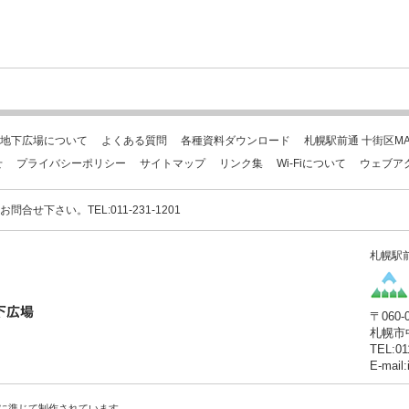
地下広場について
よくある質問
各種資料ダウンロード
札幌駅前通 十街区MA
せ
プライバシーポリシー
サイトマップ
リンク集
Wi-Fiについて
ウェブア
下さい。TEL:011-231-1201
札幌駅
〒060-
札幌市
TEL:01
E-mail
に準じて制作されています。