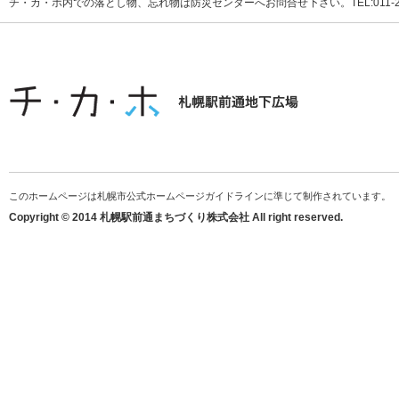
チ・カ・ホ内での落とし物、忘れ物は防災センターへお問合せ下さい。TEL:011-231
このホームページは札幌市公式ホームページガイドラインに準じて制作されています。
Copyright © 2014 札幌駅前通まちづくり株式会社 All right reserved.