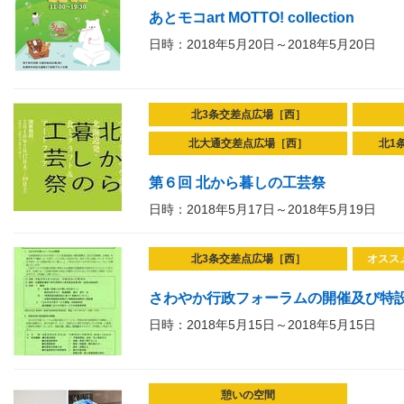
あとモコart MOTTO! collection
日時：2018年5月20日～2018年5月20日
北3条交差点広場［西］
北大通交差点広場［西］
北1
第６回 北から暮しの工芸祭
日時：2018年5月17日～2018年5月19日
北3条交差点広場［西］
オスス
さわやか行政フォーラムの開催及び特
日時：2018年5月15日～2018年5月15日
憩いの空間