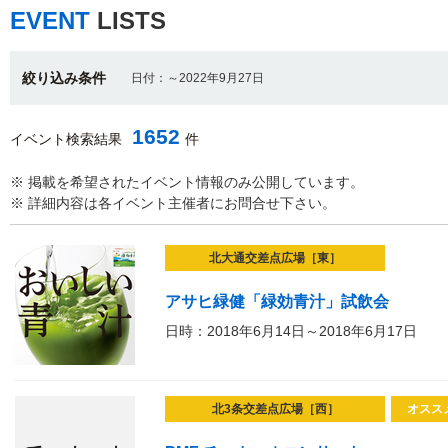
EVENT
LISTS
絞り込み条件
日付：～2022年9月27日
1652
イベント検索結果
件
※ 掲載を希望されたイベント情報のみ公開しています。
※ 詳細内容は各イベント主催者にお問合せ下さい。
北大通交差点広場［東］
アサヒ緑健「緑効青汁」試飲会
日時：2018年6月14日～2018年6月17日
北3条交差点広場［西］
オスス