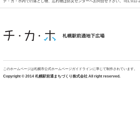
チ・カ・ホ内での落とし物、忘れ物は防災センターへお問合せ下さい。TEL:011-231
このホームページは札幌市公式ホームページガイドラインに準じて制作されています。
Copyright © 2014 札幌駅前通まちづくり株式会社 All right reserved.