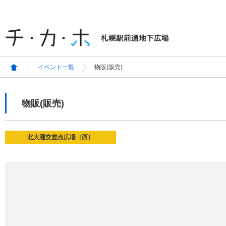
イベント一覧
物販(販売)
物販(販売)
北大通交差点広場［西］