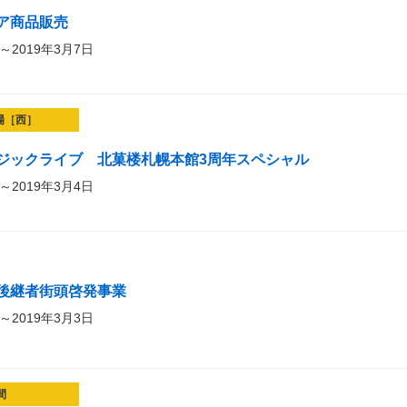
ア商品販売
～2019年3月7日
場［西］
ジックライブ 北菓楼札幌本館3周年スペシャル
～2019年3月4日
後継者街頭啓発事業
～2019年3月3日
間