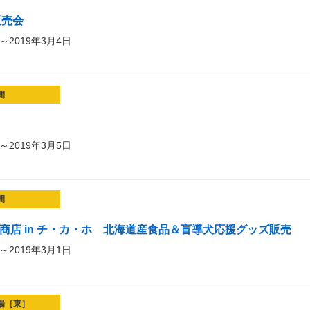
販売会
～2019年3月4日
間
～2019年3月5日
間
商店 in チ・カ・ホ 北海道産食品＆盲導犬応援グッズ販売
～2019年3月1日
場［東］