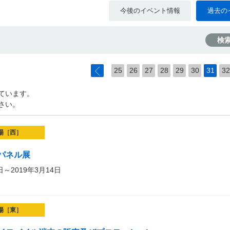
今後のイベント情報
過去の
検
25
26
27
28
29
30
31
32
ています。
さい。
場［西］
パネル展
日～2019年3月14日
場［東］