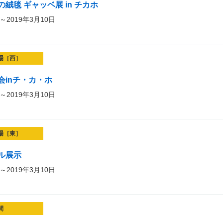
絨毯 ギャッベ展 in チカホ
～2019年3月10日
場［西］
会inチ・カ・ホ
～2019年3月10日
場［東］
ル展示
～2019年3月10日
間