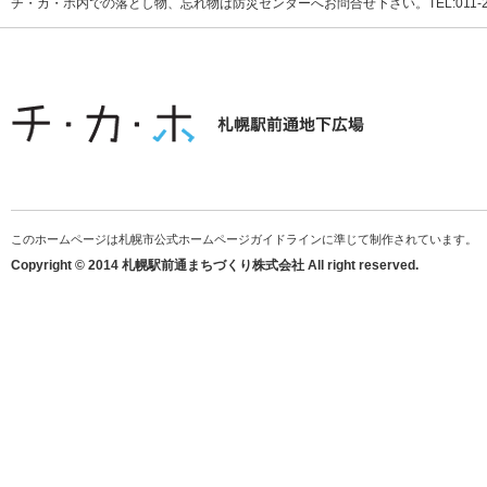
チ・カ・ホ内での落とし物、忘れ物は防災センターへお問合せ下さい。TEL:011-231
このホームページは札幌市公式ホームページガイドラインに準じて制作されています。
Copyright © 2014 札幌駅前通まちづくり株式会社 All right reserved.