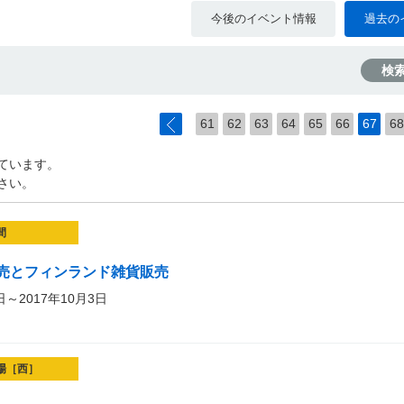
今後のイベント情報
過去の
検
61
62
63
64
65
66
67
68
ています。
さい。
間
売とフィンランド雑貨販売
日～2017年10月3日
場［西］