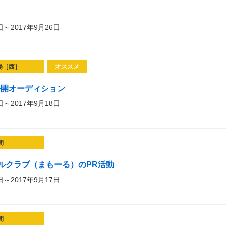
日～2017年9月26日
場［西］
オススメ
公開オーディション
日～2017年9月18日
間
ルクラブ（まもーる）のPR活動
日～2017年9月17日
間