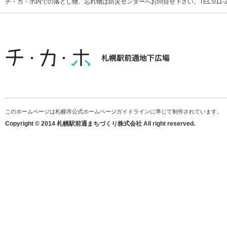
チ・カ・ホ内での落とし物、忘れ物は防災センターへお問合せ下さい。TEL:011-231
このホームページは札幌市公式ホームページガイドラインに準じて制作されています。
Copyright © 2014 札幌駅前通まちづくり株式会社 All right reserved.