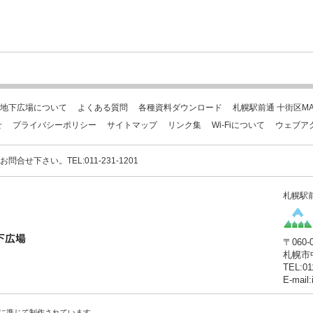
地下広場について
よくある質問
各種資料ダウンロード
札幌駅前通 十街区MA
せ
プライバシーポリシー
サイトマップ
リンク集
Wi-Fiについて
ウェブア
下さい。TEL:011-231-1201
札幌駅
〒060-
札幌市
TEL:01
E-mail
に準じて制作されています。