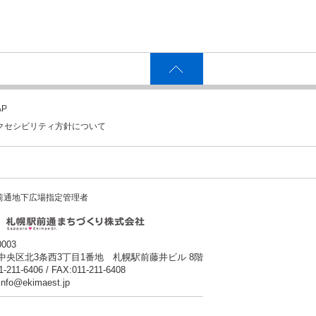
P
クセシビリティ方針について
前通地下広場指定管理者
0003
中央区北3条西3丁目1番地 札幌駅前藤井ビル 8階
1-211-6406 / FAX:011-211-6408
:info@ekimaest.jp