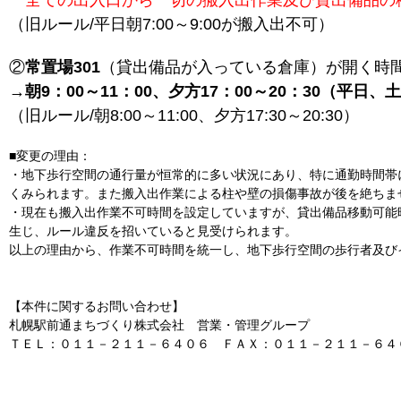
全ての出入口から一切の搬入出作業及び貸出備品の
（旧ルール/平日朝7:00～9:00が搬入出不可）
②
常置場301
（貸出備品が入っている倉庫）が開く時
→朝9：00～11：00、夕方17：00～20：30（平日
（旧ルール/朝8:00～11:00、夕方17:30～20:30）
■変更の理由：
・地下歩行空間の通行量が恒常的に多い状況にあり、特に通勤時間帯
くみられます。また搬入出作業による柱や壁の損傷事故が後を絶ちま
・現在も搬入出作業不可時間を設定していますが、貸出備品移動可能
生じ、ルール違反を招いていると見受けられます。
以上の理由から、作業不可時間を統一し、地下歩行空間の歩行者及び
【本件に関するお問い合わせ】
札幌駅前通まちづくり株式会社 営業・管理グループ
ＴＥＬ：０１１－２１１－６４０６ ＦＡＸ：０１１－２１１－６４