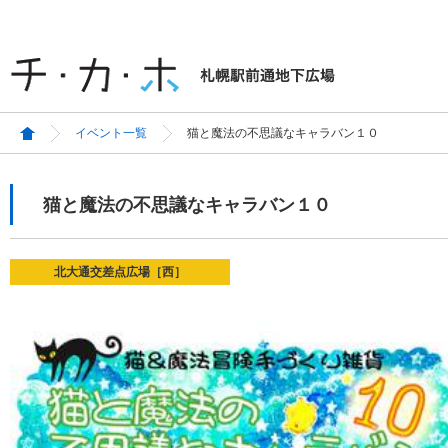
イベント一覧
猫と魔法の不思議なキャラバン１０
猫と魔法の不思議なキャラバン１０
北大通交差点広場［西］