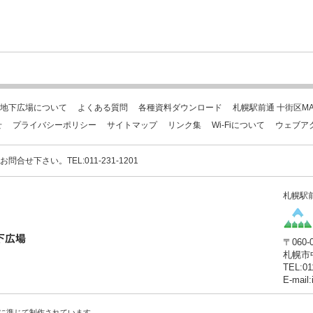
地下広場について
よくある質問
各種資料ダウンロード
札幌駅前通 十街区MA
せ
プライバシーポリシー
サイトマップ
リンク集
Wi-Fiについて
ウェブア
下さい。TEL:011-231-1201
札幌駅
〒060-
札幌市
TEL:01
E-mail
に準じて制作されています。