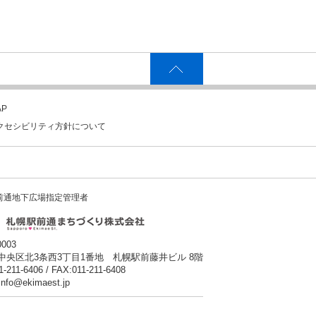
P
クセシビリティ方針について
前通地下広場指定管理者
0003
中央区北3条西3丁目1番地 札幌駅前藤井ビル 8階
1-211-6406 / FAX:011-211-6408
:info@ekimaest.jp