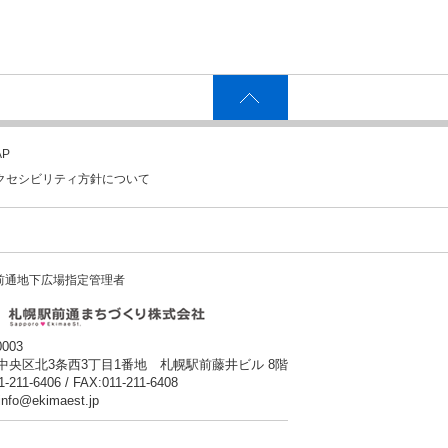
P
クセシビリティ方針について
前通地下広場指定管理者
0003
中央区北3条西3丁目1番地 札幌駅前藤井ビル 8階
1-211-6406 / FAX:011-211-6408
:info@ekimaest.jp