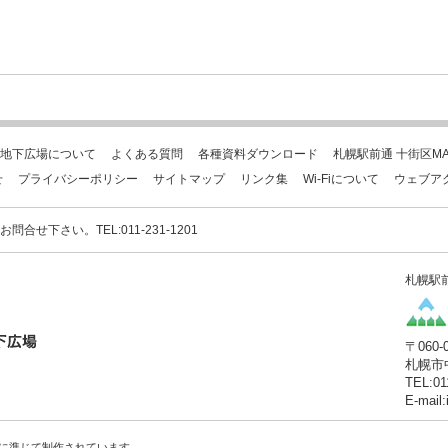
地下広場について
よくある質問
各種資料ダウンロード
札幌駅前通 十街区MA
せ
プライバシーポリシー
サイトマップ
リンク集
Wi-Fiについて
ウェブア
下さい。TEL:011-231-1201
札幌駅
〒060-
札幌市
TEL:01
E-mail
に準じて制作されています。