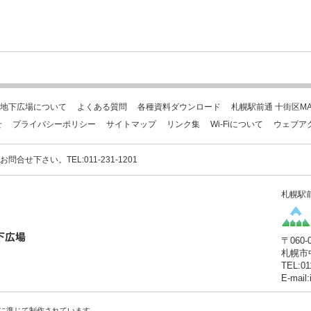
地下広場について
よくある質問
各種資料ダウンロード
札幌駅前通 十街区MA
せ
プライバシーポリシー
サイトマップ
リンク集
Wi-Fiについて
ウェブア
下さい。TEL:011-231-1201
札幌駅
〒060-
札幌市
TEL:01
E-mail
に準じて制作されています。