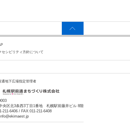
P
クセシビリティ方針について
前通地下広場指定管理者
0003
中央区北3条西3丁目1番地 札幌駅前藤井ビル 8階
1-211-6406 / FAX:011-211-6408
:info@ekimaest.jp