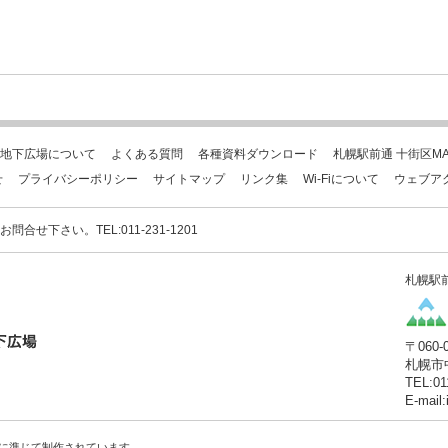
地下広場について
よくある質問
各種資料ダウンロード
札幌駅前通 十街区MA
せ
プライバシーポリシー
サイトマップ
リンク集
Wi-Fiについて
ウェブア
下さい。TEL:011-231-1201
札幌駅
〒060-
札幌市
TEL:01
E-mail
に準じて制作されています。