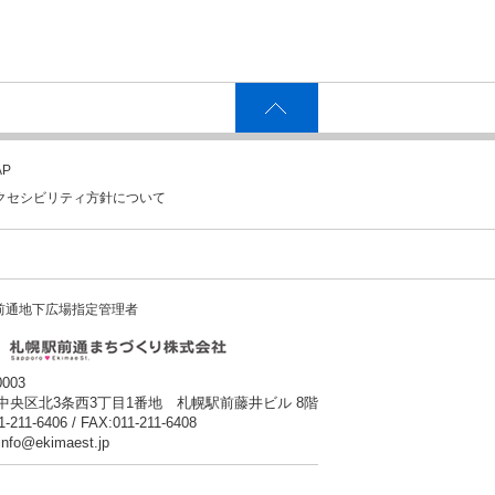
P
クセシビリティ方針について
前通地下広場指定管理者
0003
中央区北3条西3丁目1番地 札幌駅前藤井ビル 8階
1-211-6406 / FAX:011-211-6408
:info@ekimaest.jp