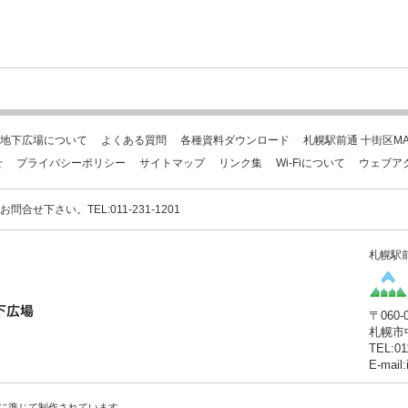
地下広場について
よくある質問
各種資料ダウンロード
札幌駅前通 十街区MA
せ
プライバシーポリシー
サイトマップ
リンク集
Wi-Fiについて
ウェブア
下さい。TEL:011-231-1201
札幌駅
〒060-
札幌市
TEL:01
E-mail
に準じて制作されています。