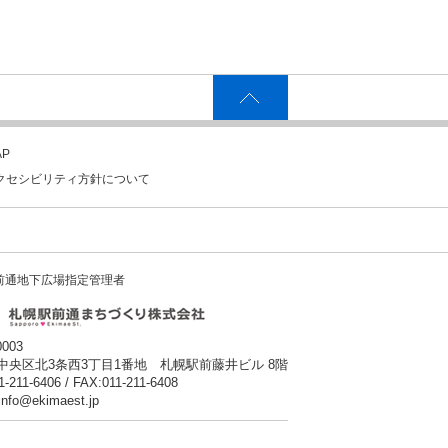
P
クセシビリティ方針について
前通地下広場指定管理者
0003
中央区北3条西3丁目1番地 札幌駅前藤井ビル 8階
1-211-6406 / FAX:011-211-6408
:info@ekimaest.jp