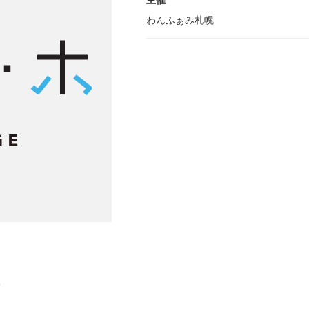
主催
わんふぁみ札幌
販