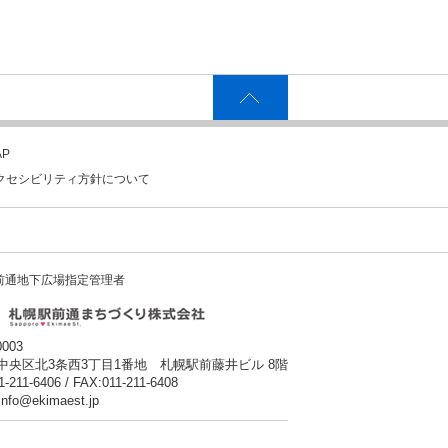
P
クセシビリティ方針について
前通地下広場指定管理者
0003
中央区北3条西3丁目1番地 札幌駅前藤井ビル 8階
1-211-6406 / FAX:011-211-6408
:info@ekimaest.jp