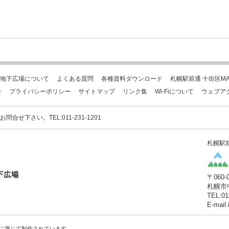
地下広場について
よくある質問
各種資料ダウンロード
札幌駅前通 十街区MA
せ
プライバシーポリシー
サイトマップ
リンク集
Wi-Fiについて
ウェブア
下さい。TEL:011-231-1201
札幌駅
〒060-
札幌市
TEL:01
E-mail
に準じて制作されています。