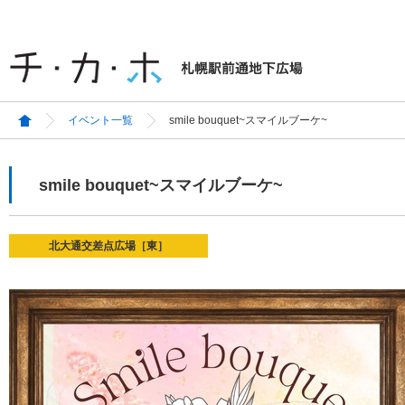
イベント一覧
smile bouquet~スマイルブーケ~
smile bouquet~スマイルブーケ~
北大通交差点広場［東］