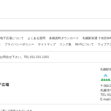
地下広場について
よくある質問
各種資料ダウンロード
札幌駅前通 十街区MA
せ
プライバシーポリシー
サイトマップ
リンク集
Wi-Fiについて
ウェブア
下さい。TEL:011-231-1201
札幌駅
〒060-
札幌市
TEL:01
E-mail
に準じて制作されています。