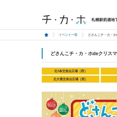
イベント一覧
どさんこチ・カ・ホ
どさんこチ・カ・ホdeクリス
北3条交差点広場［西］
北大通交差点広場［西］