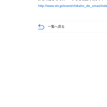
http://www.stv.jp/event/chikaho_de_xmas/ind
一覧へ戻る