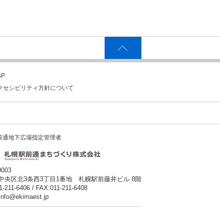
P
クセシビリティ方針について
前通地下広場指定管理者
0003
中央区北3条西3丁目1番地 札幌駅前藤井ビル 8階
1-211-6406 / FAX:011-211-6408
:info@ekimaest.jp