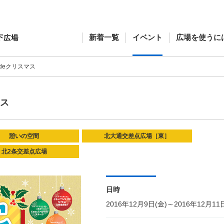
新着一覧
イベント
広場を使うに
deクリスマス
マス
憩いの空間
北大通交差点広場［東］
北2条交差点広場
日時
2016年12月9日(金)～2016年12月11