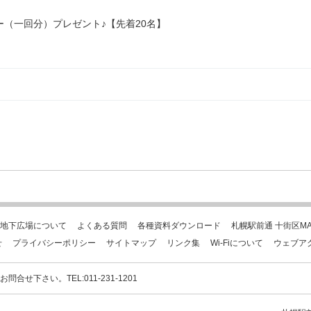
（一回分）プレゼント♪【先着20名】
地下広場について
よくある質問
各種資料ダウンロード
札幌駅前通 十街区MA
せ
プライバシーポリシー
サイトマップ
リンク集
Wi-Fiについて
ウェブア
下さい。TEL:011-231-1201