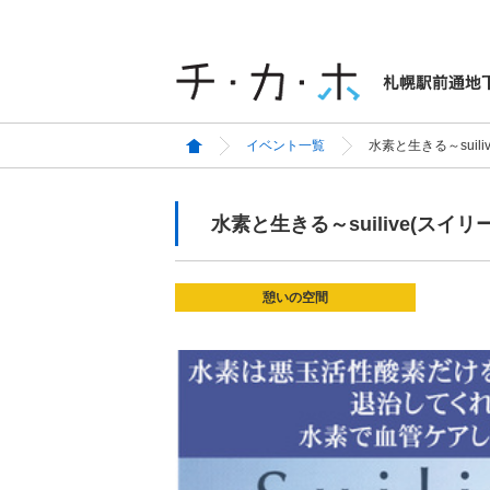
イベント一覧
水素と生きる～suil
水素と生きる～suilive(スイ
憩いの空間