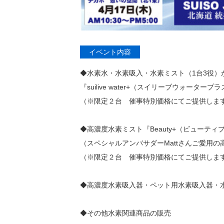
イベント内容
◆水素水・水素吸入・水素ミスト（1台3役
『suilive water+（スイリーブウォータープ
（※限定２台 催事特別価格にてご提供しま
◆高濃度水素ミスト『Beauty+（ビューテ
（スペシャルアンバサダーMattさんご愛用
（※限定２台 催事特別価格にてご提供しま
◆高濃度水素吸入器・ペット用水素吸入器・水
◆その他水素関連商品の販売