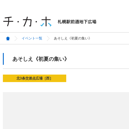
イベント一覧
あそしえ《初夏の集い》
あそしえ《初夏の集い》
北3条交差点広場［西］