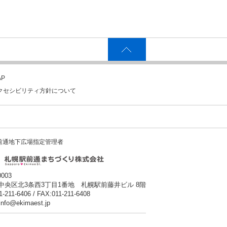
P
クセシビリティ方針について
前通地下広場指定管理者
0003
中央区北3条西3丁目1番地 札幌駅前藤井ビル 8階
1-211-6406 / FAX:011-211-6408
:info@ekimaest.jp