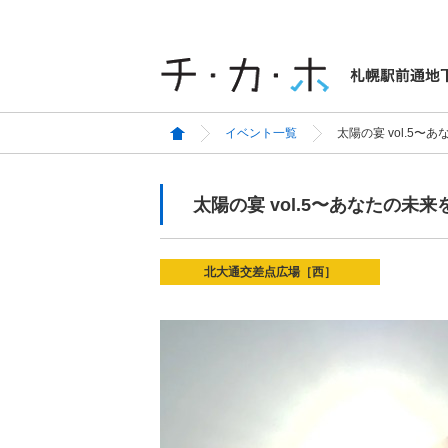
イベント一覧
太陽の宴 vol.5
太陽の宴 vol.5〜あなたの
北大通交差点広場［西］