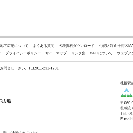
地下広場について
よくある質問
各種資料ダウンロード
札幌駅前通 十街区MA
せ
プライバシーポリシー
サイトマップ
リンク集
Wi-Fiについて
ウェブア
下さい。TEL:011-231-1201
札幌駅
〒060-
札幌市
TEL:01
E-mail
に準じて制作されています。