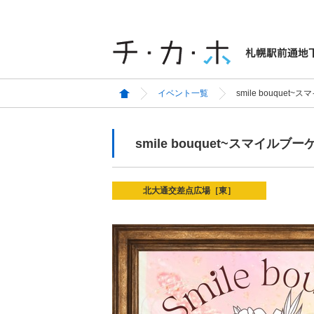
イベント一覧
smile bouquet
smile bouquet~スマイルブー
北大通交差点広場［東］