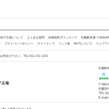
地下広場について
よくある質問
各種資料ダウンロード
札幌駅前通 十街区MA
せ
プライバシーポリシー
サイトマップ
リンク集
Wi-Fiについて
ウェブア
下さい。TEL:011-231-1201
札幌駅
〒060-
札幌市
TEL:01
E-mail
に準じて制作されています。