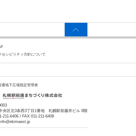
P
クセシビリティ方針について
前通地下広場指定管理者
0003
中央区北3条西3丁目1番地 札幌駅前藤井ビル 8階
1-211-6406 / FAX:011-211-6408
:info@ekimaest.jp