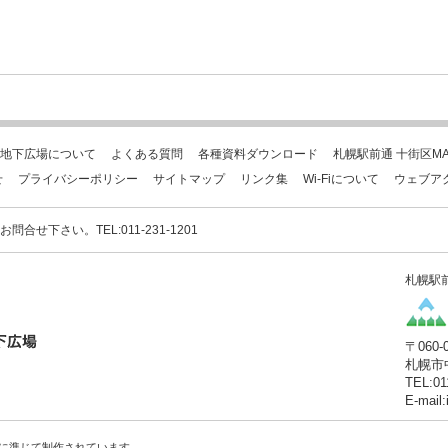
地下広場について
よくある質問
各種資料ダウンロード
札幌駅前通 十街区MA
せ
プライバシーポリシー
サイトマップ
リンク集
Wi-Fiについて
ウェブア
下さい。TEL:011-231-1201
札幌駅
〒060-
札幌市
TEL:01
E-mail
に準じて制作されています。