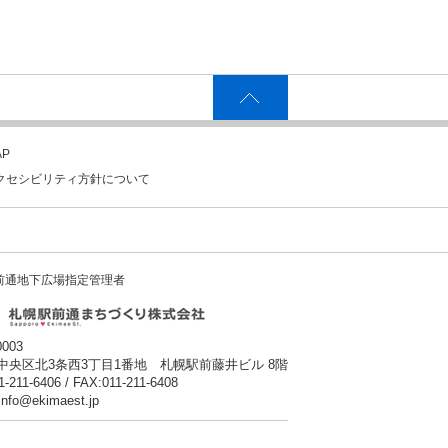
P
クセシビリティ方針について
前通地下広場指定管理者
0003
中央区北3条西3丁目1番地 札幌駅前藤井ビル 8階
1-211-6406 / FAX:011-211-6408
:info@ekimaest.jp