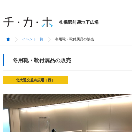
イベント一覧
冬用靴・靴付属品の販売
冬用靴・靴付属品の販売
北大通交差点広場［西］