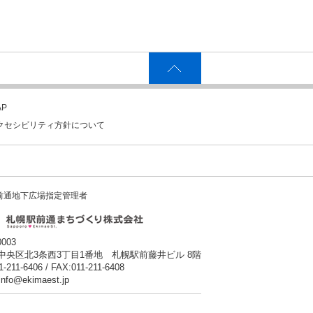
P
クセシビリティ方針について
前通地下広場指定管理者
0003
中央区北3条西3丁目1番地 札幌駅前藤井ビル 8階
1-211-6406 / FAX:011-211-6408
:info@ekimaest.jp