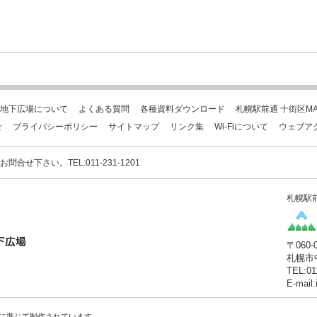
地下広場について
よくある質問
各種資料ダウンロード
札幌駅前通 十街区MA
せ
プライバシーポリシー
サイトマップ
リンク集
Wi-Fiについて
ウェブア
下さい。TEL:011-231-1201
札幌駅
〒060-
札幌市
TEL:01
E-mail
に準じて制作されています。