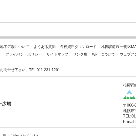
地下広場について
よくある質問
各種資料ダウンロード
札幌駅前通 十街区MA
せ
プライバシーポリシー
サイトマップ
リンク集
Wi-Fiについて
ウェブア
下さい。TEL:011-231-1201
札幌駅
〒060-
札幌市
TEL:01
E-mail
に準じて制作されています。