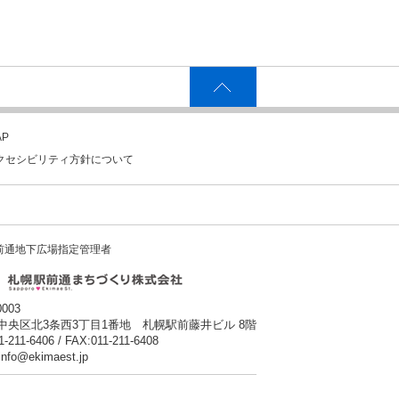
P
クセシビリティ方針について
前通地下広場指定管理者
0003
中央区北3条西3丁目1番地 札幌駅前藤井ビル 8階
1-211-6406 / FAX:011-211-6408
:info@ekimaest.jp