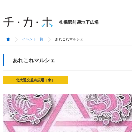
イベント一覧
あれこれマルシェ
あれこれマルシェ
北大通交差点広場［東］