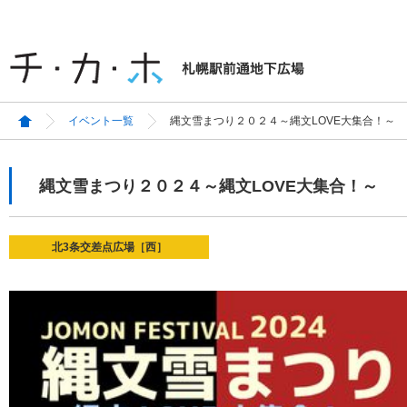
イベント一覧
縄文雪まつり２０２４～縄文LOVE大集合！～
縄文雪まつり２０２４～縄文LOVE大集合！～
北3条交差点広場［西］