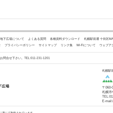
地下広場について
よくある質問
各種資料ダウンロード
札幌駅前通 十街区MA
せ
プライバシーポリシー
サイトマップ
リンク集
Wi-Fiについて
ウェブア
下さい。TEL:011-231-1201
札幌駅
〒060-
札幌市
TEL:01
E-mail
に準じて制作されています。