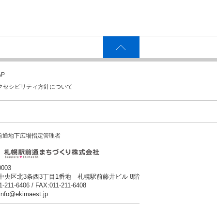
P
クセシビリティ方針について
前通地下広場指定管理者
0003
中央区北3条西3丁目1番地 札幌駅前藤井ビル 8階
1-211-6406 / FAX:011-211-6408
:info@ekimaest.jp