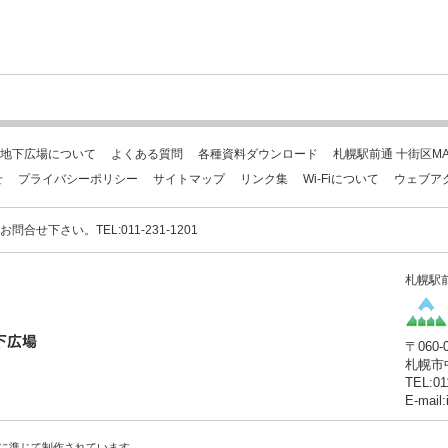
地下広場について
よくある質問
各種資料ダウンロード
札幌駅前通 十街区MA
せ
プライバシーポリシー
サイトマップ
リンク集
Wi-Fiについて
ウェブア
下さい。TEL:011-231-1201
札幌駅
〒060-
札幌市
TEL:01
E-mail
に準じて制作されています。