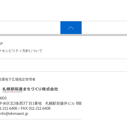
P
クセシビリティ方針について
前通地下広場指定管理者
0003
中央区北3条西3丁目1番地 札幌駅前藤井ビル 8階
1-211-6406 / FAX:011-211-6408
:info@ekimaest.jp