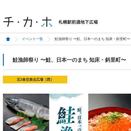
イベント一覧
鮭漁師祭り 〜鮭、日本一のまち 知床・斜里町〜
鮭漁師祭り 〜鮭、日本一のまち 知床・斜里町〜
北3条交差点広場［西］