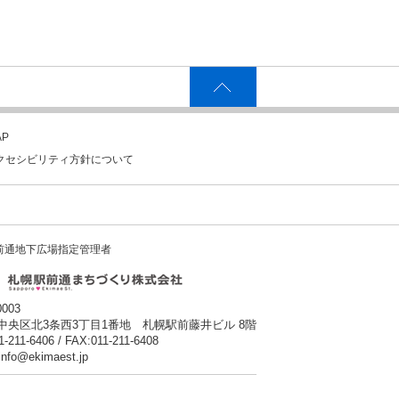
P
クセシビリティ方針について
前通地下広場指定管理者
0003
中央区北3条西3丁目1番地 札幌駅前藤井ビル 8階
1-211-6406 / FAX:011-211-6408
:info@ekimaest.jp