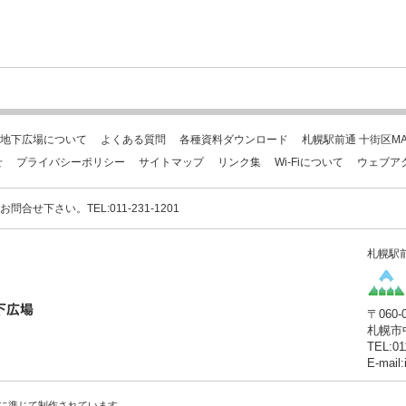
地下広場について
よくある質問
各種資料ダウンロード
札幌駅前通 十街区MA
せ
プライバシーポリシー
サイトマップ
リンク集
Wi-Fiについて
ウェブア
下さい。TEL:011-231-1201
札幌駅
〒060-
札幌市
TEL:01
E-mail
に準じて制作されています。