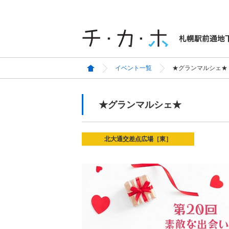
イベント一覧
★グランマルシェ★
★グランマルシェ★
北大通交差点広場［東］