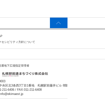
P
クセシビリティ方針について
前通地下広場指定管理者
0003
中央区北3条西3丁目1番地 札幌駅前藤井ビル 8階
1-211-6406 / FAX:011-211-6408
:info@ekimaest.jp