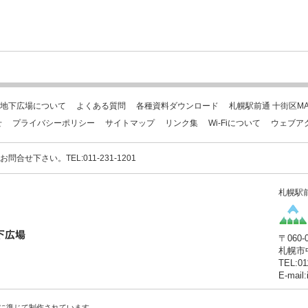
地下広場について
よくある質問
各種資料ダウンロード
札幌駅前通 十街区MA
せ
プライバシーポリシー
サイトマップ
リンク集
Wi-Fiについて
ウェブア
下さい。TEL:011-231-1201
札幌駅
〒060-
札幌市
TEL:01
E-mail
に準じて制作されています。