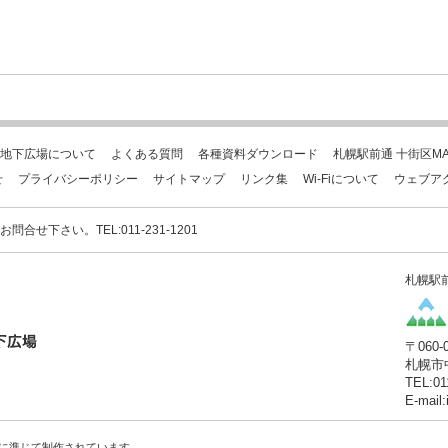
地下広場について
よくある質問
各種資料ダウンロード
札幌駅前通 十街区MA
せ
プライバシーポリシー
サイトマップ
リンク集
Wi-Fiについて
ウェブア
下さい。TEL:011-231-1201
札幌駅
〒060-
札幌市
TEL:01
E-mail
に準じて制作されています。