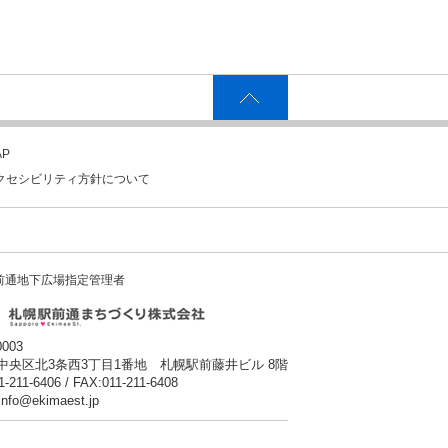
P
クセシビリティ方針について
前通地下広場指定管理者
0003
中央区北3条西3丁目1番地 札幌駅前藤井ビル 8階
1-211-6406 / FAX:011-211-6408
:info@ekimaest.jp