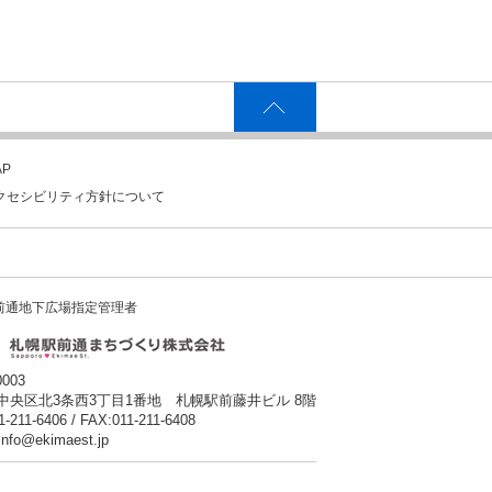
P
クセシビリティ方針について
前通地下広場指定管理者
0003
中央区北3条西3丁目1番地 札幌駅前藤井ビル 8階
1-211-6406 / FAX:011-211-6408
:info@ekimaest.jp