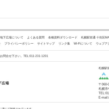
地下広場について
よくある質問
各種資料ダウンロード
札幌駅前通 十街区MA
せ
プライバシーポリシー
サイトマップ
リンク集
Wi-Fiについて
ウェブア
下さい。TEL:011-231-1201
札幌駅
〒060-
札幌市
TEL:01
E-mail
に準じて制作されています。