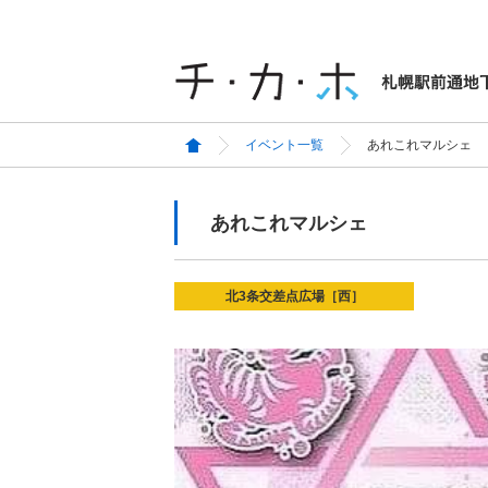
イベント一覧
あれこれマルシェ
あれこれマルシェ
北3条交差点広場［西］