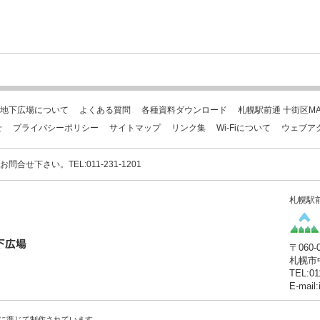
地下広場について
よくある質問
各種資料ダウンロード
札幌駅前通 十街区MA
せ
プライバシーポリシー
サイトマップ
リンク集
Wi-Fiについて
ウェブア
下さい。TEL:011-231-1201
札幌駅
〒060-
札幌市
TEL:01
E-mail
に準じて制作されています。