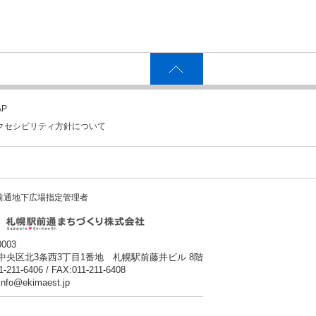
P
クセシビリティ方針について
前通地下広場指定管理者
0003
中央区北3条西3丁目1番地 札幌駅前藤井ビル 8階
1-211-6406 / FAX:011-211-6408
:info@ekimaest.jp