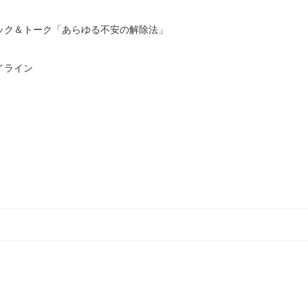
ック＆トーク「あらゆる不安の解除法」
イライン