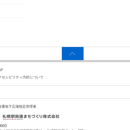
P
クセシビリティ方針について
前通地下広場指定管理者
0003