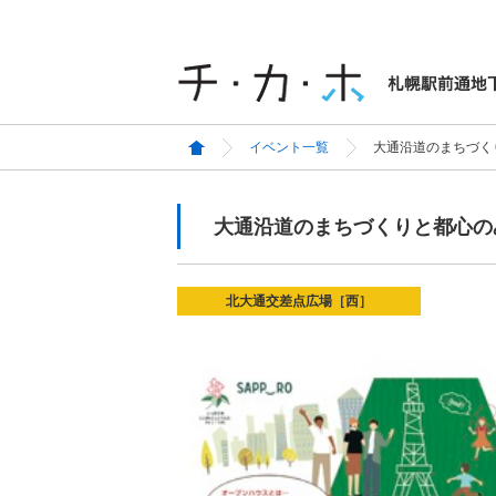
イベント一覧
大通沿道のまちづく
大通沿道のまちづくりと都心の
北大通交差点広場［西］