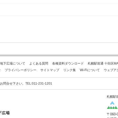
地下広場について
よくある質問
各種資料ダウンロード
札幌駅前通 十街区MA
せ
プライバシーポリシー
サイトマップ
リンク集
Wi-Fiについて
ウェブア
下さい。TEL:011-231-1201
札幌駅
〒060-