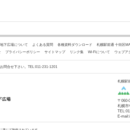
地下広場について
よくある質問
各種資料ダウンロード
札幌駅前通 十街区MA
せ
プライバシーポリシー
サイトマップ
リンク集
Wi-Fiについて
ウェブア
下さい。TEL:011-231-1201
札幌駅
〒060-
札幌市
TEL:01
E-mail
に準じて制作されています。