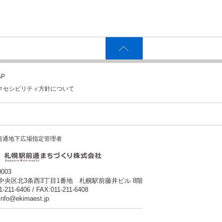
P
クセシビリティ方針について
前通地下広場指定管理者
0003
中央区北3条西3丁目1番地 札幌駅前藤井ビル 8階
1-211-6406 / FAX:011-211-6408
:info@ekimaest.jp