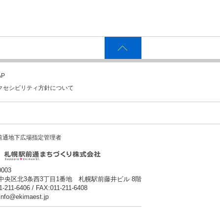
P
クセシビリティ方針について
前通地下広場指定管理者
0003
中央区北3条西3丁目1番地 札幌駅前藤井ビル 8階
1-211-6406 / FAX:011-211-6408
:info@ekimaest.jp