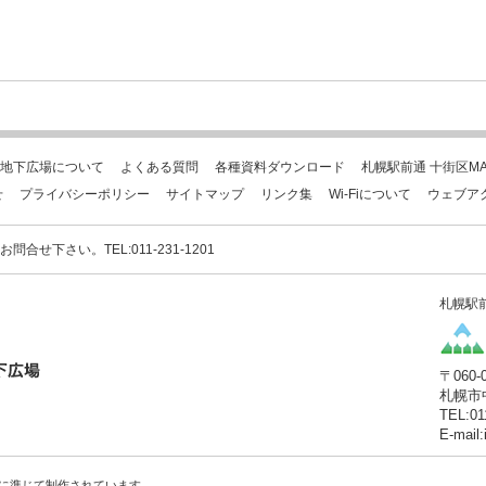
地下広場について
よくある質問
各種資料ダウンロード
札幌駅前通 十街区MA
せ
プライバシーポリシー
サイトマップ
リンク集
Wi-Fiについて
ウェブア
下さい。TEL:011-231-1201
札幌駅
〒060-
札幌市
TEL:01
E-mail
に準じて制作されています。