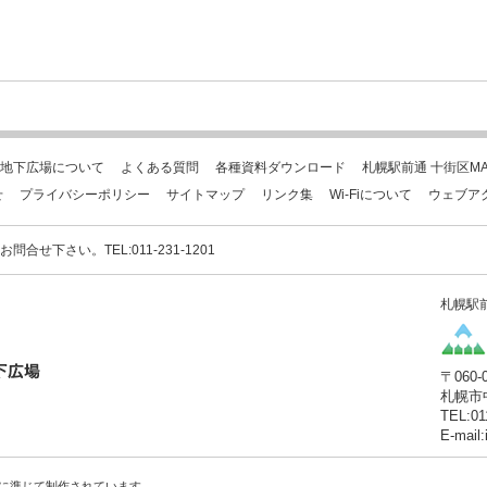
地下広場について
よくある質問
各種資料ダウンロード
札幌駅前通 十街区MA
せ
プライバシーポリシー
サイトマップ
リンク集
Wi-Fiについて
ウェブア
下さい。TEL:011-231-1201
札幌駅
〒060-
札幌市
TEL:01
E-mail
に準じて制作されています。