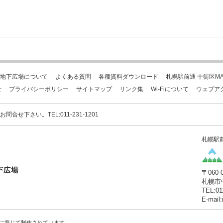
地下広場について
よくある質問
各種資料ダウンロード
札幌駅前通 十街区MA
せ
プライバシーポリシー
サイトマップ
リンク集
Wi-Fiについて
ウェブア
下さい。TEL:011-231-1201
札幌駅
〒060-
札幌市
TEL:01
E-mail
に準じて制作されています。