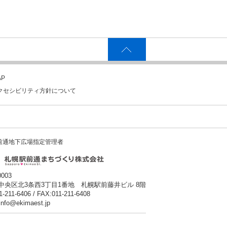
P
クセシビリティ方針について
前通地下広場指定管理者
0003
中央区北3条西3丁目1番地 札幌駅前藤井ビル 8階
1-211-6406 / FAX:011-211-6408
:info@ekimaest.jp