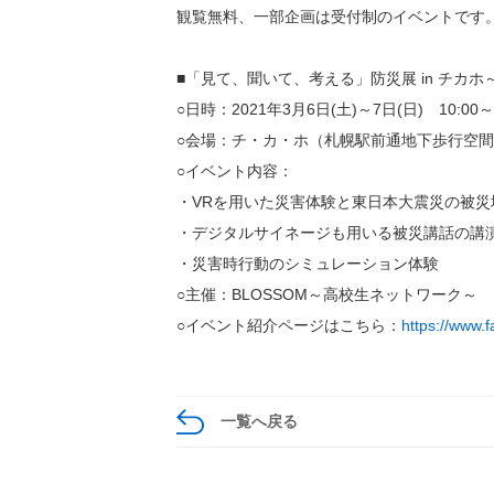
観覧無料、一部企画は受付制のイベントです
■「見て、聞いて、考える」防災展 in チカ
○日時：2021年3月6日(土)～7日(日) 10:00～1
○会場：チ・カ・ホ（札幌駅前通地下歩行空間）北２条
○イベント内容：
・VRを用いた災害体験と東日本大震災の被災
・デジタルサイネージも用いる被災講話の講演
・災害時行動のシミュレーション体験
○主催：BLOSSOM～高校生ネットワーク～
○イベント紹介ページはこちら：
https://www
一覧へ戻る