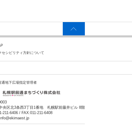
P
クセシビリティ方針について
前通地下広場指定管理者
0003
中央区北3条西3丁目1番地 札幌駅前藤井ビル 8階
1-211-6406 / FAX:011-211-6408
:info@ekimaest.jp