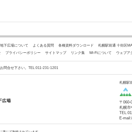
地下広場について
よくある質問
各種資料ダウンロード
札幌駅前通 十街区MA
せ
プライバシーポリシー
サイトマップ
リンク集
Wi-Fiについて
ウェブア
下さい。TEL:011-231-1201
札幌駅
〒060-
札幌市
TEL:01
E-mail
に準じて制作されています。