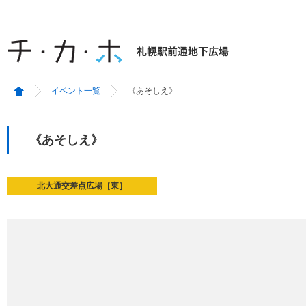
イベント一覧
《あそしえ》
《あそしえ》
北大通交差点広場［東］