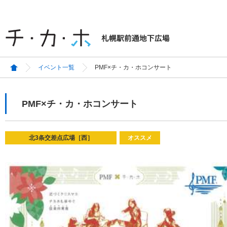
イベント一覧
PMF×チ・カ・ホコンサート
PMF×チ・カ・ホコンサート
北3条交差点広場［西］
オススメ