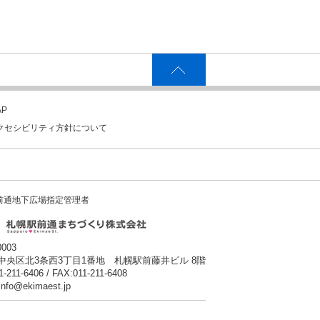
P
クセシビリティ方針について
前通地下広場指定管理者
0003
中央区北3条西3丁目1番地 札幌駅前藤井ビル 8階
1-211-6406 / FAX:011-211-6408
:info@ekimaest.jp