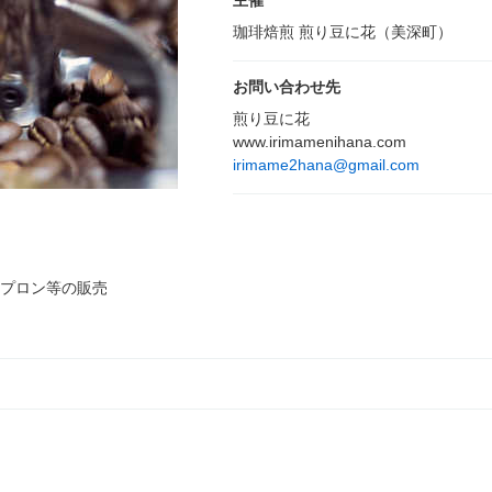
主催
珈琲焙煎 煎り豆に花（美深町）
お問い合わせ先
煎り豆に花
www.irimamenihana.com
irimame2hana@gmail.com
エプロン等の販売