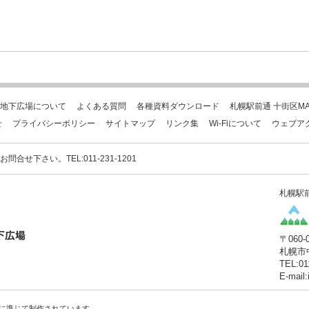
地下広場について
よくある質問
各種資料ダウンロード
札幌駅前通 十街区MA
せ
プライバシーポリシー
サイトマップ
リンク集
Wi-Fiについて
ウェブア
下さい。TEL:011-231-1201
札幌駅
〒060-
札幌市
TEL:01
E-mail
に準じて制作されています。