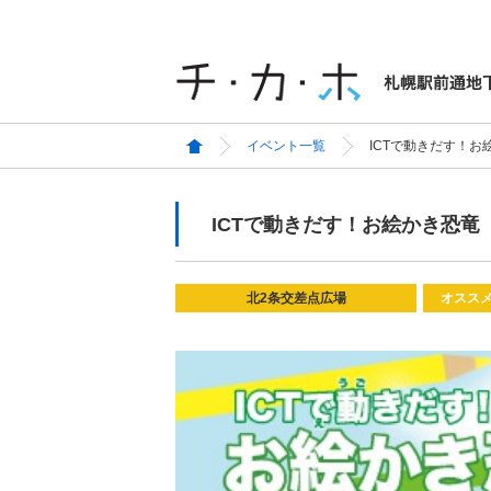
イベント一覧
ICTで動きだす！お
ICTで動きだす！お絵かき恐竜
北2条交差点広場
オスス