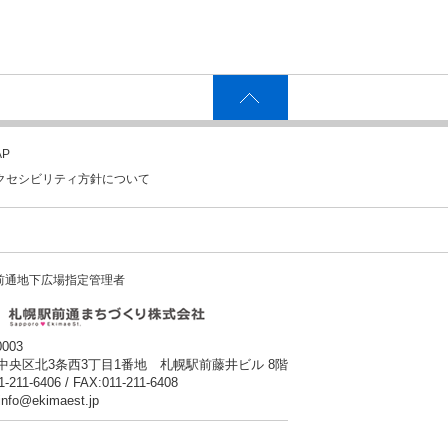
P
クセシビリティ方針について
前通地下広場指定管理者
0003
中央区北3条西3丁目1番地 札幌駅前藤井ビル 8階
1-211-6406 / FAX:011-211-6408
:info@ekimaest.jp