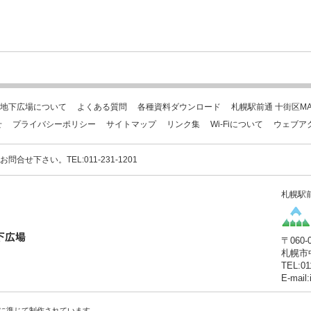
地下広場について
よくある質問
各種資料ダウンロード
札幌駅前通 十街区MA
せ
プライバシーポリシー
サイトマップ
リンク集
Wi-Fiについて
ウェブア
下さい。TEL:011-231-1201
札幌駅
〒060-
札幌市
TEL:01
E-mail
に準じて制作されています。