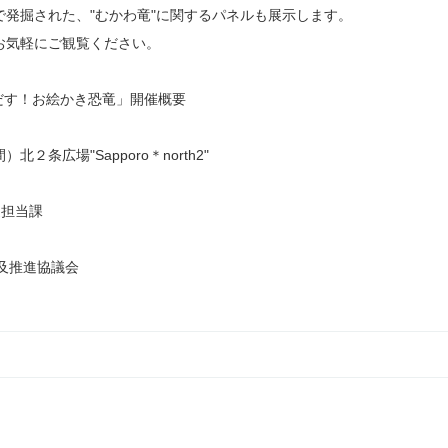
発掘された、"むかわ竜"に関するパネルも展示します。
お気軽にご観覧ください。
きだす！お絵かき恐竜」開催概要
条広場"Sapporo＊north2"
進担当課
普及推進協議会