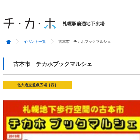
イベント一覧
古本市 チカホブックマルシェ
古本市 チカホブックマルシェ
北大通交差点広場［西］