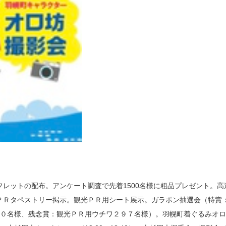
レットの配布。アンケート調査で先着1500名様に粗品プレゼント。高
ＰＲタペストリー掲示。観光ＰＲ用シート展示。ガラポン抽選会（特賞
３０名様、残念賞：観光ＰＲ用ウチワ２９７名様）。羽幌町着ぐるみオ