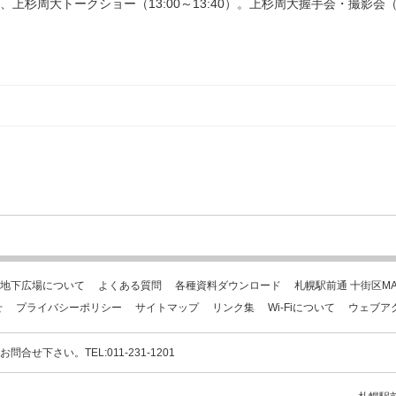
杉周大トークショー（13:00～13:40）。上杉周大握手会・撮影会（1
地下広場について
よくある質問
各種資料ダウンロード
札幌駅前通 十街区MA
せ
プライバシーポリシー
サイトマップ
リンク集
Wi-Fiについて
ウェブア
下さい。TEL:011-231-1201