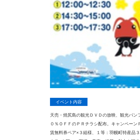
イベント内容
天売・焼尻島の観光ＤＶＤの放映、観光パンフ
０％ＯＦＦのＰＲチラシ配布。キャンペーン
賃無料券ペア×３組様、１等：羽幌町特産品