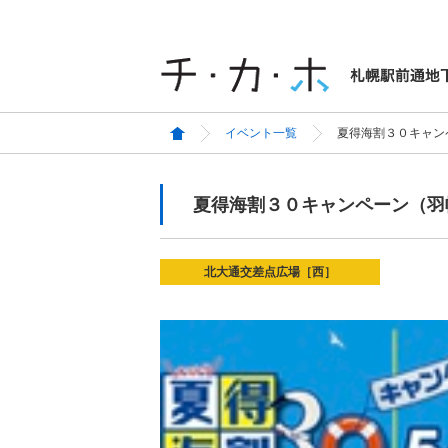
イベント一覧
夏得海割３０キャン
夏得海割３０キャンペーン（羽
北大通交差点広場［西］