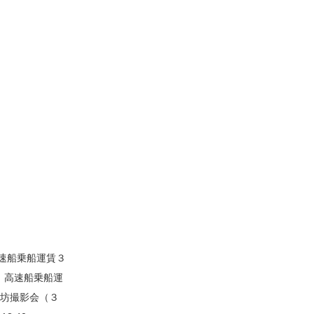
速船乗船運賃３
：高速船乗船運
ロ坊撮影会（３